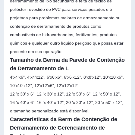
derramamento de lixo secundário é feita de tecido de
poliéster revestido de PVC para serviços pesados ​​e é
projetada para problemas maiores de armazenamento ou
contenção de derramamento de produtos como
combustíveis de hidrocarbonetos, fertilizantes, produtos
químicos e qualquer outro líquido perigoso que possa estar
presente em sua operação.
Tamanho da Berma da Parede de Contenção
de Derramamento de L
4'x4'x6", 4'x4'x12", 6'x6'x6", 6'x6'x12", 8'x8'x12", 10'x10'x6",
10'x10'x12", 12'x12'x6", 12'x12'x12"
12 'x 30' x 6", 12 'x 30' x 12", 12 'x 50' x 6", 12 'x 50' x 12",
16 'x 40' x 6", 16 'x 40' x 12", 20 'x 20' x 12", 20 'x 50' x 12",
o tamanho personalizado está disponível.
Características da Berm de Contenção de
Derramamento de Gerenciamento de