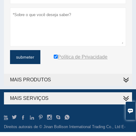
Política de Privacidade
submeter
MAIS PRODUTOS
MAIS SERVIÇOS









Direitos autorais de © Jinan Bollison International Trading Co., Ltd E-
mail: sales@tjbollison.com TEL: + 86-139 6400 8293