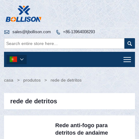

sales@tjbollison.com
+86-13964008293


Tog

casa
>
produtos
>
rede de detritos
rede de detritos
Rede anti-fogo para
detritos de andaime