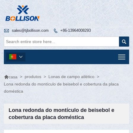

sales@tjbollison.com
+86-13964008293


Tog


>
produtos
>
Lonas de campo atlético
>
casa
Lona redonda do montículo de beisebol e cobertura da placa
doméstica
Lona redonda do montículo de beisebol e
cobertura da placa doméstica