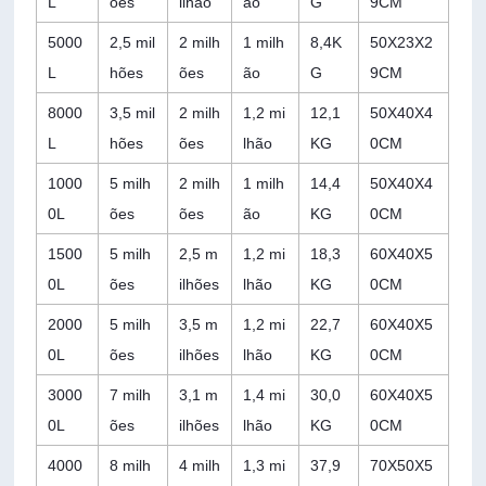
L
ões
ilhão
ão
G
9CM
5000
2,5 mil
2 milh
1 milh
8,4K
50X23X2
L
hões
ões
ão
G
9CM
8000
3,5 mil
2 milh
1,2 mi
12,1
50X40X4
L
hões
ões
lhão
KG
0CM
1000
5 milh
2 milh
1 milh
14,4
50X40X4
0L
ões
ões
ão
KG
0CM
1500
5 milh
2,5 m
1,2 mi
18,3
60X40X5
0L
ões
ilhões
lhão
KG
0CM
2000
5 milh
3,5 m
1,2 mi
22,7
60X40X5
0L
ões
ilhões
lhão
KG
0CM
3000
7 milh
3,1 m
1,4 mi
30,0
60X40X5
0L
ões
ilhões
lhão
KG
0CM
4000
8 milh
4 milh
1,3 mi
37,9
70X50X5