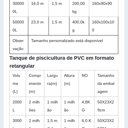
30000
16,0 m
1,5 m
200,00
160x90x90
0L
kg
50000
23,0 m
1,5 m
400,0k
160x100x10
0L
g
0
Obser
Tamanho personalizado está disponível
vação
Tanque de piscicultura de PVC em formato
retangular
Volu
Compr
Largu
Altura
NO
Tamanho
me
imento
ra(m)
(m)
da embal
(L)
(m)
agem
2000
2 milh
1 milh
1 milh
4,8K
50X23X2
L
ões
ão
ão
G
9cm
3000
2 milh
1,5 m
1 milh
6,0 K
50X23X2