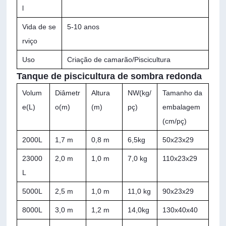
l
Vida de se
5-10 anos
rviço
Uso
Criação de camarão/
Piscicultura
Tanque de piscicultura de sombra redonda
Volum
Diâmetr
Altura
NW(kg/
Tamanho da
e(L)
o(m)
(m)
pç)
embalagem
(cm/pç)
2000L
1,7 m
0,8 m
6,5kg
50x23x29
23000
2,0 m
1,0 m
7,0 kg
110x23x29
L
5000L
2,5 m
1,0 m
11,0 kg
90x23x29
8000L
3,0 m
1,2 m
14,0kg
130x40x40