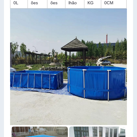
0L
ões
ões
lhão
KG
0CM