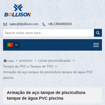

sales@tjbollison.com
+86-13964008293


Tog


>
produtos
>
Lonas personalizadas
>
casa
Tanque de PVC e Tanque de TPU
>
Armação de aço tanque de piscicultura tanque de água PVC
piscina
Armação de aço tanque de piscicultura
tanque de água PVC piscina